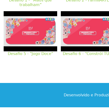
Desafio 1 - “Mãos que
Desafio 2 - FamiliART
trabalham”
Desafio 5 - "Jogo Doce"
Desafio 6 - “Constrói TU
Desenvolvido e Produz